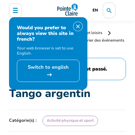
EN
Would you prefer to
always view this site in
Accueil
Bibliothèque, culture, sports et loisirs
french?
Programmation et inscription
Calendrier des événements
et activités
Tango argentin
Your web browser is set to use
English.
Switch to english
Cet événement est passé.
Tango argentin
Catégorie(s) :
Activité physique et sport