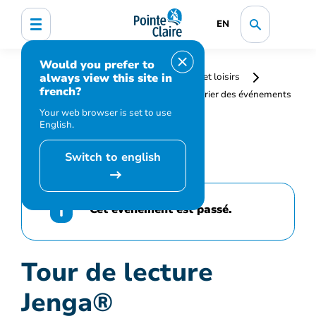
EN
Would you prefer to
always view this site in
Accueil
Bibliothèque, culture, sports et loisirs
french?
Programmation et inscription
Calendrier des événements
et activités
Tour de lecture Jenga®
Your web browser is set to use
English.
Switch to english
Cet événement est passé.
Tour de lecture
Jenga®