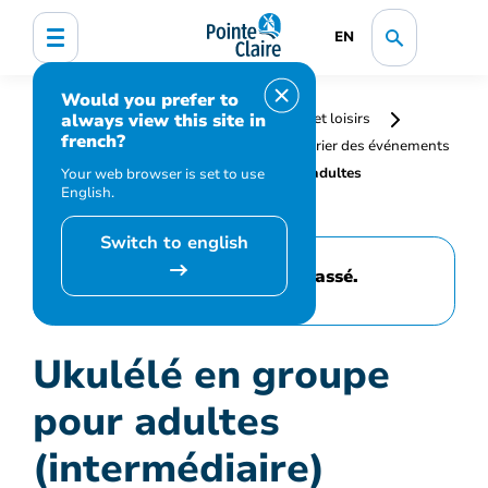
EN
Would you prefer to
always view this site in
Accueil
Bibliothèque, culture, sports et loisirs
french?
Programmation et inscription
Calendrier des événements
et activités
Ukulélé en groupe pour adultes
Your web browser is set to use
English.
(intermédiaire)
Switch to english
Cet événement est passé.
Ukulélé en groupe
pour adultes
(intermédiaire)