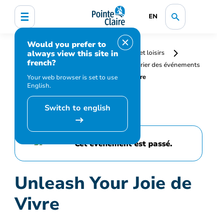
EN
Would you prefer to
always view this site in
Accueil
Bibliothèque, culture, sports et loisirs
french?
Programmation et inscription
Calendrier des événements
et activités
Unleash Your Joie de Vivre
Your web browser is set to use
English.
Switch to english
Cet événement est passé.
Unleash Your Joie de
Vivre