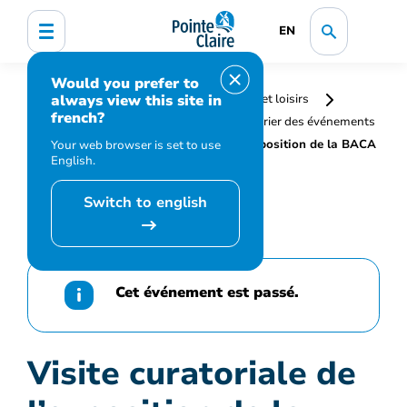
EN
Would you prefer to
always view this site in
Accueil
Bibliothèque, culture, sports et loisirs
french?
Programmation et inscription
Calendrier des événements
et activités
Visite curatoriale de l’exposition de la BACA
Your web browser is set to use
English.
avec Armando Perla
Switch to english
Cet événement est passé.
Visite curatoriale de