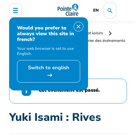
EN
Would you prefer to
always view this site in
Accueil
Bibliothèque, culture, sports et loisirs
french?
Programmation et inscription
Calendrier des événements
et activités
Yuki Isami : Rives
Your web browser is set to use
English.
Switch to english
Cet événement est passé.
Yuki Isami : Rives