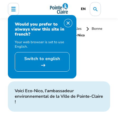
EN
Would you prefer to
always view this site in
Accueil
Collectes et matières résiduelles
Bonne
french?
gestion des matières résiduelles
Eco-Nico
Your web browser is set to use
English.
Switch to english
Eco-Nico
Voici Eco-Nico, l'ambassadeur
environnemental de la Ville de Pointe-Claire
!