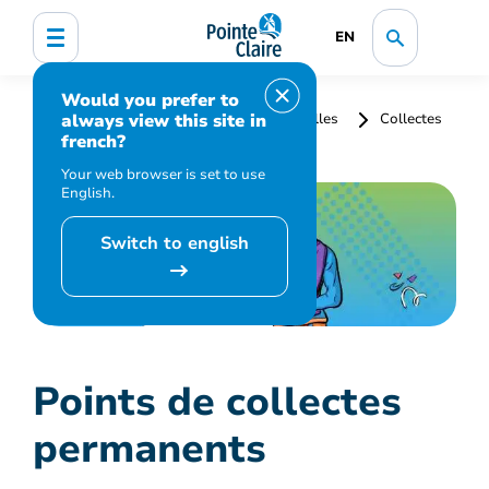
EN
Would you prefer to
always view this site in
Accueil
Collectes et matières résiduelles
Collectes
french?
Points de collectes permanents
Your web browser is set to use
English.
Switch to english
Points de collectes
permanents