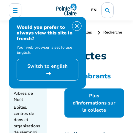
EN
Would you prefer to
always view this site in
Accueil
Collectes et matières résiduelles
Recherche
french?
par matière
Types de collectes
Your web browser is set to use
Types de collectes
English.
Switch to english
Encombrants
TYPE DE
COLLECTES
Arbres de
Plus
Noël
d'informations sur
Boîtes,
la collecte
centres de
dons et
organisations
de réemploi