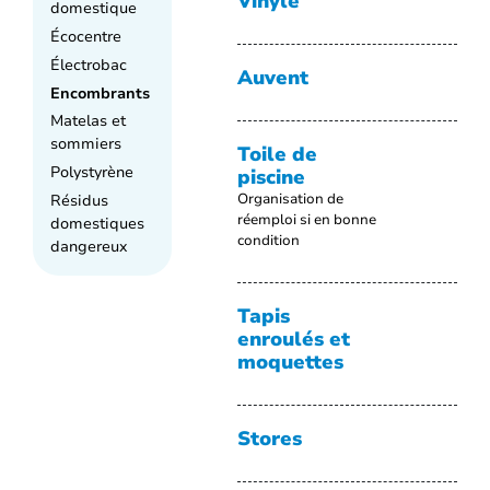
Vinyle
domestique
Écocentre
Électrobac
Auvent
Encombrants
Matelas et
sommiers
Toile de
Polystyrène
piscine
Résidus
Organisation de
réemploi si en bonne
domestiques
condition
dangereux
Tapis
enroulés et
moquettes
Stores