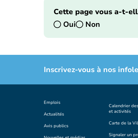
Cette page vous a-t-ell
Oui
Non
Inscrivez-vous à nos infole
Emplois
Calendrier de
et activités
Actualités
Carte de la Vil
Avis publics
Signaler un p
Nouvelles et médias