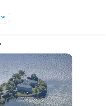
che
x