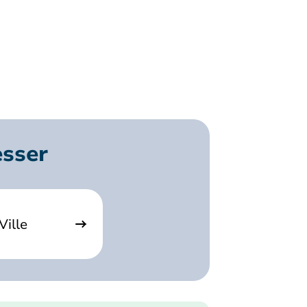
esser
Ville