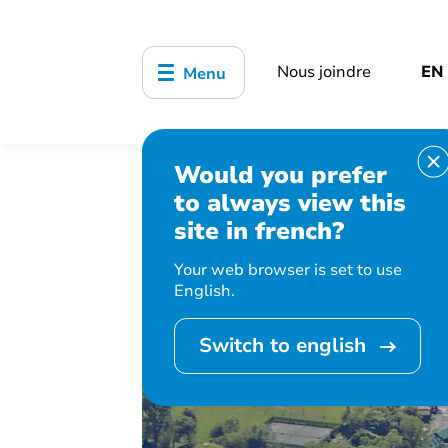
Nous joindre
EN
Menu
Would you prefer
Accueil
Démocratie et participatio
to always view this
site in french?
Your web browser is set to use
English.
Switch to english