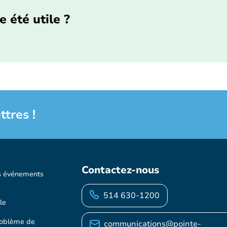
e été utile ?
ttres !
Contactez-nous
s événements
514 630-1200
le
roblème de
communications@pointe-