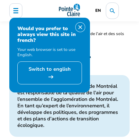
EN
Would you prefer to
always view this site in
Accueil
Environnement
Qualité de l'air et des sols
french?
Qualité de l'air
Your web browser is set to use
Qualité de l'air
English.
Switch to english
Le Service de l'environnement de Montréal
est responsable de la qualité de l'air pour
l’ensemble de l’agglomération de Montréal.
En tant qu’expert de l’environnement, il
développe des politiques, des programmes
et des plans d’actions de transition
écologique.