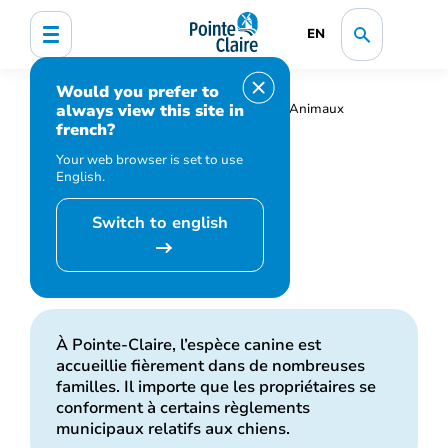
EN
Would you prefer to
always view this site in
Accueil
Faune, flore et espèces
Animaux
french?
domestiques
Chiens
Your web browser is set to use
English.
Switch to english
Chiens
À Pointe-Claire, l’espèce canine est
accueillie fièrement dans de nombreuses
familles. Il importe que les propriétaires se
conforment à certains règlements
municipaux relatifs aux chiens.