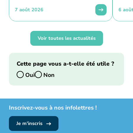
7 août 2026
6 aoû
Voir toutes les actualités
Cette page vous a-t-elle été utile ?
Oui
Non
Inscrivez-vous à nos infolettres !
Je m'inscris