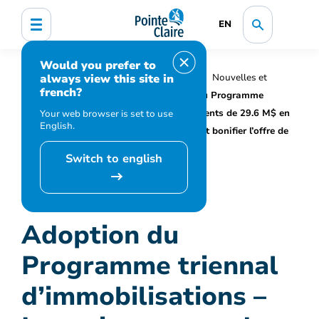
EN
Would you prefer to
always view this site in
Accueil
Organisation municipale
Nouvelles et
french?
médias
Actualités
Adoption du Programme
triennal d’immobilisations – Investissements de 29.6 M$ en
Your web browser is set to use
English.
2023 pour améliorer les infrastructures et bonifier l’offre de
service municipale
Switch to english
Adoption du
Programme triennal
d’immobilisations –