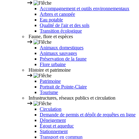
Accompagnement et outils environnementaux
Arbres et canopée
Eau potable
Qualité de l'air et des sols
Transition écologique
Faune, flore et espèces
Animaux domestiques
Animaux sauvages
Préservation de la faune
Flore urbaine
Histoire et patrimoine
Patrimoine
Portrait de Pointe-Claire
Tourisme
Infrastructures, réseaux publics et circulation
Circulation
Demande de permis et dépôt de requêtes en ligne
Déneigement
Égout et aqueduc
Stationnement
Transport en commun