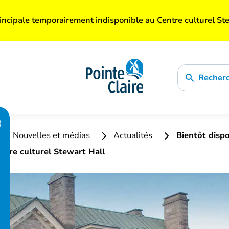
incipale temporairement indisponible au Centre culturel St
Recher
Nouvelles et médias
Actualités
Bientôt dispon
ntre culturel Stewart Hall