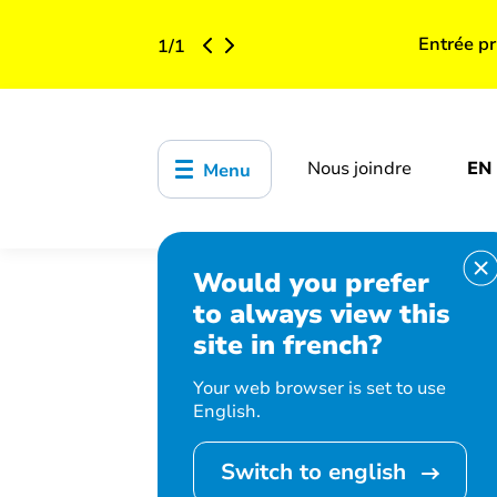
Entrée pr
1
/
1
Nous joindre
EN
Menu
Would you prefer
Accueil
Organisation municipale
to always view this
lié aux événements présentés par le Ce
site in french?
Your web browser is set to use
English.
Switch to english