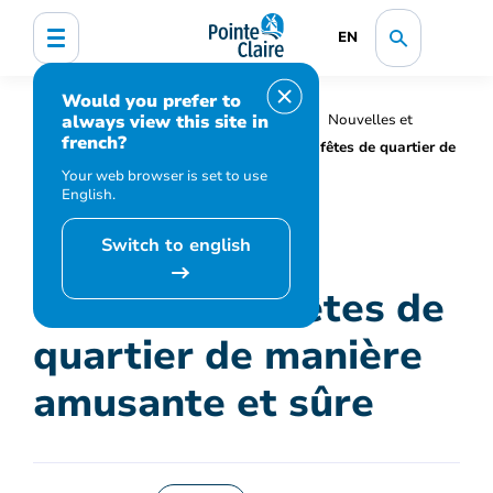
EN
Would you prefer to
always view this site in
Accueil
Organisation municipale
Nouvelles et
french?
médias
Actualités
Célébrer les fêtes de quartier de
manière amusante et sûre
Your web browser is set to use
English.
Switch to english
Célébrer les fêtes de
quartier de manière
amusante et sûre