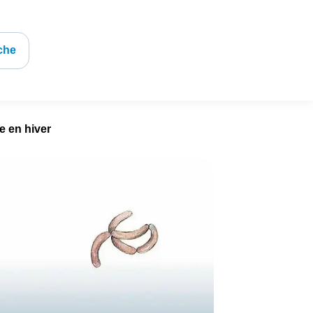
che
 en hiver