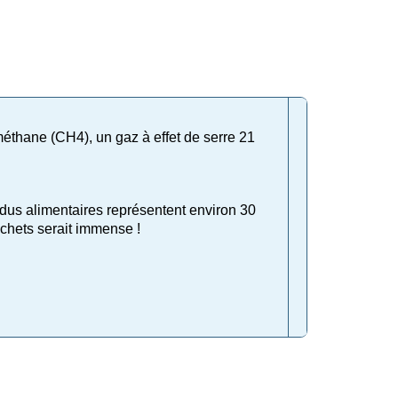
 méthane (CH
4
), un gaz à effet de serre 21
idus alimentaires représentent environ 30
échets serait immense !