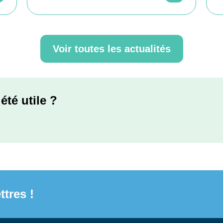
Voir toutes les actualités
été utile ?
ttres !