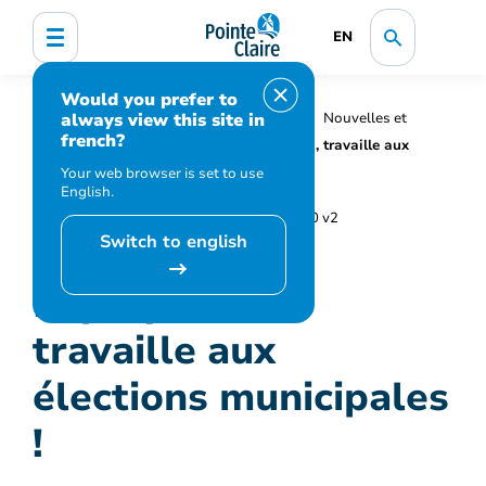
EN
Would you prefer to
always view this site in
Accueil
Organisation municipale
Nouvelles et
french?
médias
Actualités
Implique-toi, travaille aux
élections municipales !
Your web browser is set to use
English.
Switch to english
Implique-toi,
travaille aux
élections municipales
!