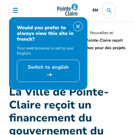
EN
Would you prefer to
always view this site in
Accueil
Organisation municipale
Nouvelles et
french?
médias
Actualités
La Ville de Pointe-Claire reçoit
un financement du gouvernement du Québec pour des projets
Your web browser is set to use
English.
de décarbonation
Switch to english
La Ville de Pointe-
Claire reçoit un
financement du
gouvernement du