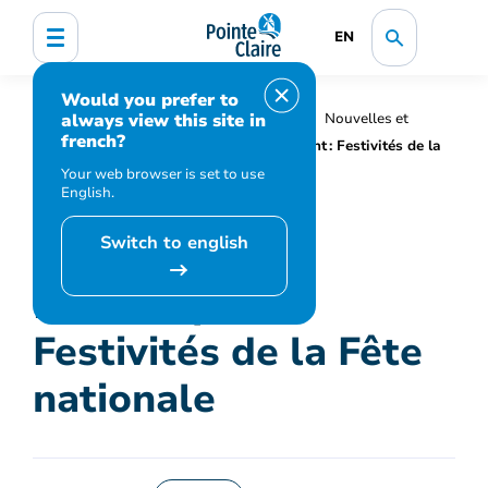
EN
Would you prefer to
always view this site in
Accueil
Organisation municipale
Nouvelles et
french?
médias
Actualités
Mise au point : Festivités de la
Fête nationale
Your web browser is set to use
English.
Switch to english
Mise au point :
Festivités de la Fête
nationale