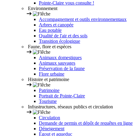
Pointe-Claire vous consulte !
Environnement
Accompagnement et outils environnementaux
Arbres et canopée
Eau potable
Qualité de l'air et des sols
Transition écologique
Faune, flore et espèces
Animaux domestiques
Animaux sauvages
Préservation de la faune
Flore urbaine
Histoire et patrimoine
Patrimoine
Portrait de Pointe-Claire
Tourisme
Infrastructures, réseaux publics et circulation
Circulation
Demande de permis et dépôt de requêtes en ligne
Déneigement
Égout et aqueduc