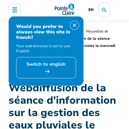
EN
Would you prefer to
always view this site in
Accueil
Organisation municipale
Nouvelles et
french?
médias
Actualités
Webdiffusion de la séance
d'information sur la gestion des eaux pluviales le mercredi
Your web browser is set to use
English.
27 mai
Switch to english
Webdiffusion de la
séance d'information
sur la gestion des
eaux pluviales le