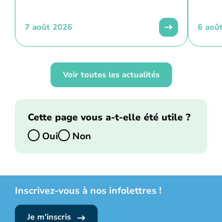
7 août 2026
6 aoû
Voir toutes les actualités
Cette page vous a-t-elle été utile ?
Oui
Non
Inscrivez-vous à nos infolettres !
Je m'inscris