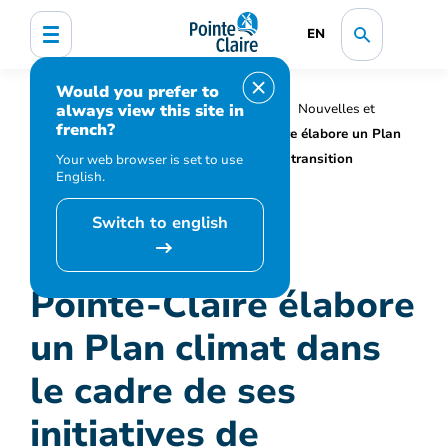
EN
Would you prefer to
always view this site in
Accueil
Organisation municipale
Nouvelles et
french?
médias
Actualités
Pointe-Claire élabore un Plan
climat dans le cadre de ses initiatives de transition
Your web browser is set to use
English.
écologique et de résilience
Switch to english
Pointe-Claire élabore
un Plan climat dans
le cadre de ses
initiatives de