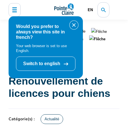
EN
Would you prefer to
Accueil
Organisation municipale
always view this site in
french?
Nouvelles et médias
Actualités
Your web browser is set to use
Renouvellement de licences pour chiens
English.
Switch to english
Renouvellement de
licences pour chiens
Catégorie(s) :
Actualité