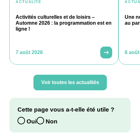
ACTUALITÉ
ACTUA
Activités culturelles et de loisirs –
Une no
Automne 2026 : la programmation est en
au par
ligne !
7 août 2026
6 août
Voir toutes les actualités
Cette page vous a-t-elle été utile ?
Oui
Non