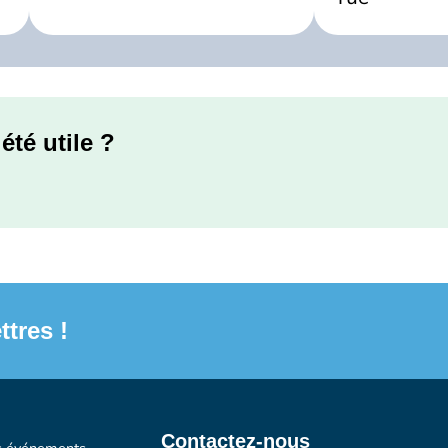
été utile ?
ttres !
Contactez-nous