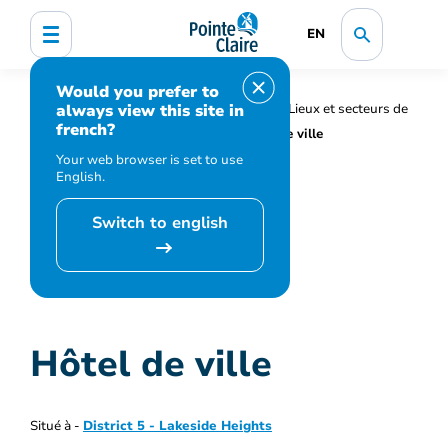
EN
Would you prefer to
always view this site in
Accueil
Territoire et urbanisme
Lieux et secteurs de
french?
la Ville
Trouvez un lieu
Hôtel de ville
Your web browser is set to use
English.
Switch to english
Hôtel de ville
Situé à -
District 5 - Lakeside Heights