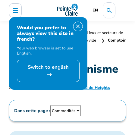
EN
Would you prefer to
always view this site in
Accueil
Territoire et urbanisme
Lieux et secteurs de
french?
la Ville
Trouvez un lieu
Hôtel de ville
Comptoir
urbanisme
Your web browser is set to use
English.
Comptoir urbanisme
Switch to english
Situé à
Hôtel de ville
-
District 5 - Lakeside Heights
Dans cette page :