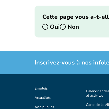
Cette page vous a-t-ell
Oui
Non
Inscrivez-vous à nos infole
Emplois
Calendrier de
et activités
Actualités
Carte de la Vil
Avis publics