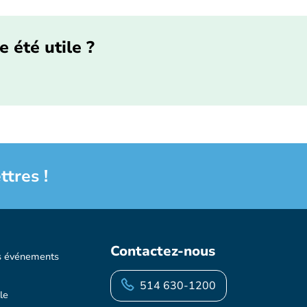
e été utile ?
ttres !
Contactez-nous
s événements
514 630-1200
le