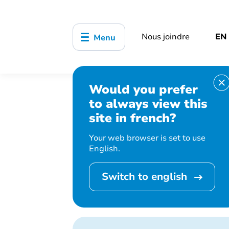
Nous joindre
EN
Menu
Would you prefer
Accueil
Territoire et urbanisme
to always view this
site in french?
Your web browser is set to use
English.
Code Vill
Switch to english