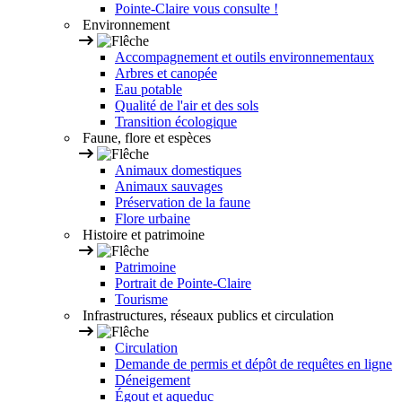
Pointe-Claire vous consulte !
Environnement
Accompagnement et outils environnementaux
Arbres et canopée
Eau potable
Qualité de l'air et des sols
Transition écologique
Faune, flore et espèces
Animaux domestiques
Animaux sauvages
Préservation de la faune
Flore urbaine
Histoire et patrimoine
Patrimoine
Portrait de Pointe-Claire
Tourisme
Infrastructures, réseaux publics et circulation
Circulation
Demande de permis et dépôt de requêtes en ligne
Déneigement
Égout et aqueduc