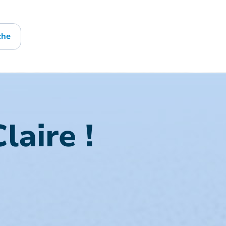
che
laire !