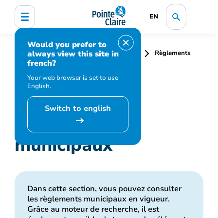
EN
Would you prefer to
always view this site in
Accueil
Affaires juridiques et greffe
Règlements
french?
municipaux
Your web browser is set to use
English.
Switch to english
Règlements
municipaux
Dans cette section, vous pouvez consulter
les règlements municipaux en vigueur.
Grâce au moteur de recherche, il est