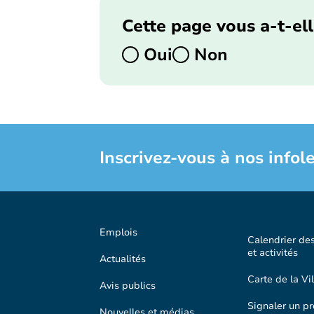
Cette page vous a-t-ell
Oui
Non
Inscrivez-vous à nos infole
Emplois
Calendrier de
et activités
Actualités
Carte de la Vil
Avis publics
Signaler un p
Nouvelles et médias