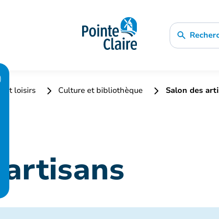
Recher
 et loisirs
Culture et bibliothèque
Salon des art
 artisans