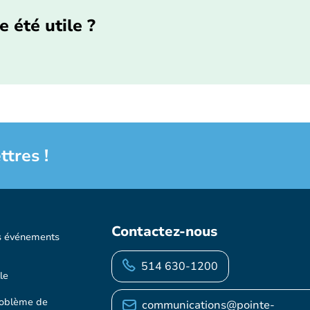
e été utile ?
ttres !
Contactez-nous
s événements
514 630-1200
le
roblème de
communications@pointe-