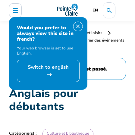
EN
Would you prefer to
always view this site in
Accueil
Bibliothèque, culture, sports et loisirs
french?
Programmation et inscription
Calendrier des événements
et activités
Anglais pour débutants
Your web browser is set to use
English.
Switch to english
Cet événement est passé.
Anglais pour
débutants
Catégorie(s) :
Culture et bibliothèque