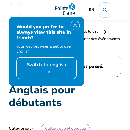
EN
Would you prefer to
always view this site in
Accueil
Bibliothèque, culture, sports et loisirs
french?
Programmation et inscription
Calendrier des événements
et activités
Anglais pour débutants
Your web browser is set to use
English.
Switch to english
Cet événement est passé.
Anglais pour
débutants
Catégorie(s) :
Culture et bibliothèque