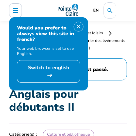
EN
Would you prefer to
always view this site in
Accueil
Bibliothèque, culture, sports et loisirs
french?
Programmation et inscription
Calendrier des événements
et activités
Anglais pour débutants II
Your web browser is set to use
English.
Switch to english
Cet événement est passé.
Anglais pour
débutants II
Catégorie(s) :
Culture et bibliothèque