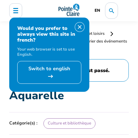
EN
Would you prefer to
always view this site in
Accueil
Bibliothèque, culture, sports et loisirs
french?
Programmation et inscription
Calendrier des événements
et activités
Aquarelle
Your web browser is set to use
English.
Switch to english
Cet événement est passé.
Aquarelle
Catégorie(s) :
Culture et bibliothèque