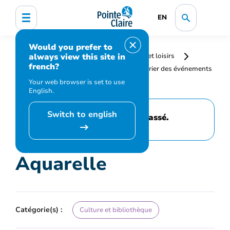
EN
Would you prefer to
always view this site in
Accueil
Bibliothèque, culture, sports et loisirs
french?
Programmation et inscription
Calendrier des événements
et activités
Aquarelle
Your web browser is set to use
English.
Switch to english
Cet événement est passé.
Aquarelle
Catégorie(s) :
Culture et bibliothèque