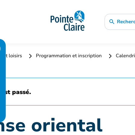
Recher
 et loisirs
Programmation et inscription
Calendri
est passé.
nse oriental