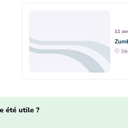
11 ao
Zumb
Dè
e été utile ?