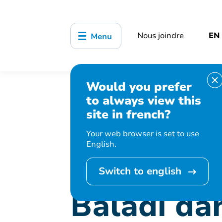
Nous joindre
EN
Menu
Would you prefer
Accueil
Bibliothèque, culture, sports
to always view this
Baladi danse oriental
site in french?
Your web browser is set to use
English.
Cet événement 
Switch to english
Baladi da