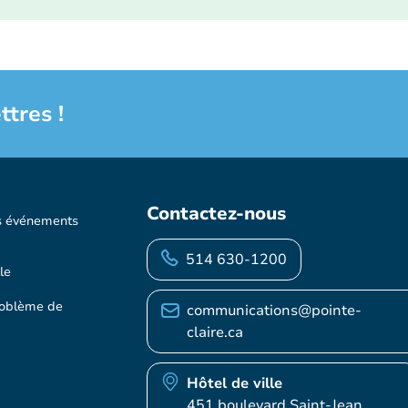
ttres !
Contactez-nous
s événements
514 630-1200
le
roblème de
communications@pointe-
claire.ca
Hôtel de ville
451 boulevard Saint-Jean