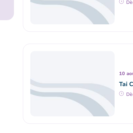
Dè
10 ao
Tai 
Dè