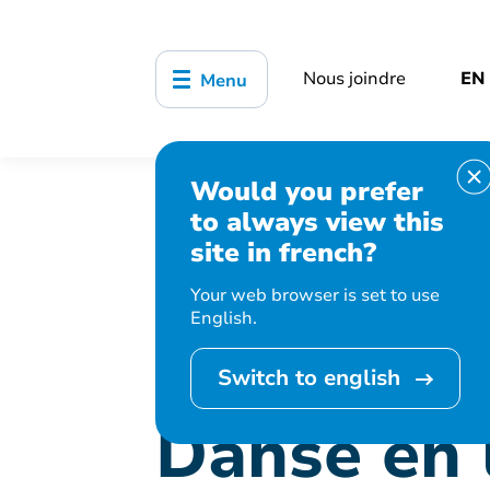
Nous joindre
EN
Menu
Would you prefer
Accueil
Bibliothèque, culture, sports
to always view this
Danse en ligne moderne
site in french?
Your web browser is set to use
English.
Cet événement 
Switch to english
Danse en 