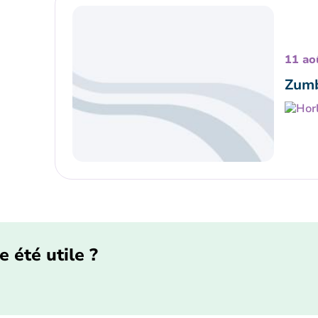
11 ao
Zumb
e été utile ?