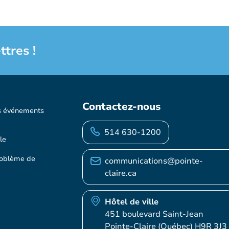
ttres !
Contactez-nous
s événements
514 630-1200
le
roblème de
communications@pointe-
claire.ca
Hôtel de ville
451 boulevard Saint-Jean
Pointe-Claire (Québec) H9R 3J3