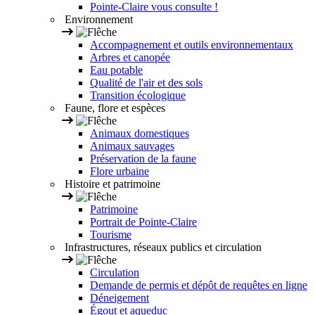
Pointe-Claire vous consulte !
Environnement
Accompagnement et outils environnementaux
Arbres et canopée
Eau potable
Qualité de l'air et des sols
Transition écologique
Faune, flore et espèces
Animaux domestiques
Animaux sauvages
Préservation de la faune
Flore urbaine
Histoire et patrimoine
Patrimoine
Portrait de Pointe-Claire
Tourisme
Infrastructures, réseaux publics et circulation
Circulation
Demande de permis et dépôt de requêtes en ligne
Déneigement
Égout et aqueduc