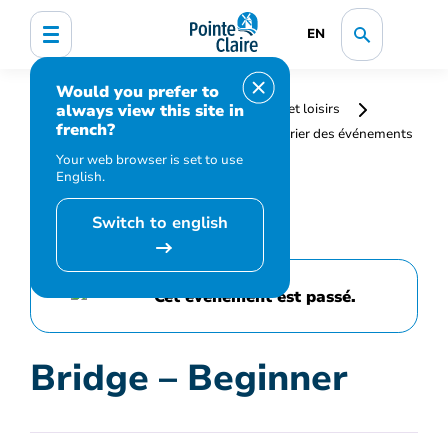
EN
Would you prefer to
always view this site in
Accueil
Bibliothèque, culture, sports et loisirs
french?
Programmation et inscription
Calendrier des événements
et activités
Bridge – Beginner
Your web browser is set to use
English.
Switch to english
Cet événement est passé.
Bridge – Beginner