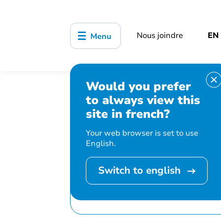
Nous joindre
EN
Menu
Would you prefer
Accueil
Bibliothèque, culture, sports
to always view this
Ciné-parc familial
site in french?
Your web browser is set to use
English.
Switch to english
Cet événement 