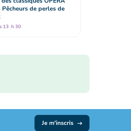
 des classiques OPÉRA
s Pêcheurs de perles de
t
s 13 h 30
Je m'inscris