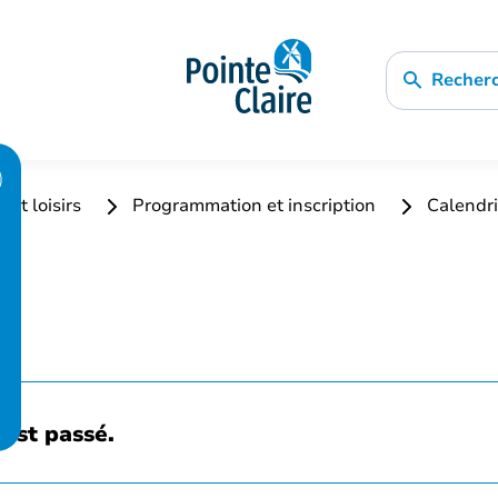
Recher
 et loisirs
Programmation et inscription
Calendri
est passé.