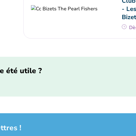
Club
- Le
Bize
Dè
e été utile ?
ttres !