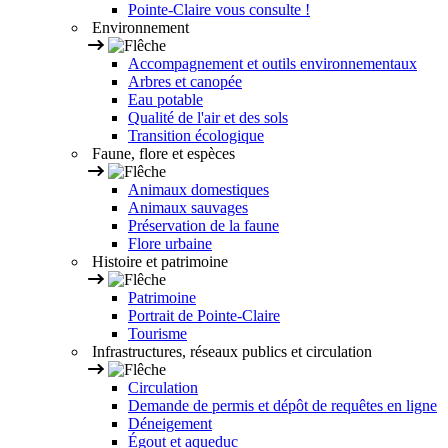
Pointe-Claire vous consulte !
Environnement
Accompagnement et outils environnementaux
Arbres et canopée
Eau potable
Qualité de l'air et des sols
Transition écologique
Faune, flore et espèces
Animaux domestiques
Animaux sauvages
Préservation de la faune
Flore urbaine
Histoire et patrimoine
Patrimoine
Portrait de Pointe-Claire
Tourisme
Infrastructures, réseaux publics et circulation
Circulation
Demande de permis et dépôt de requêtes en ligne
Déneigement
Égout et aqueduc