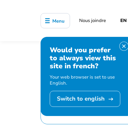
Nous joindre
EN
Menu
Would you prefer
Accueil
Bibliothèque, culture, sports
to always view this
Club de 5 heures
site in french?
Your web browser is set to use
English.
Switch to english
Cet événement 