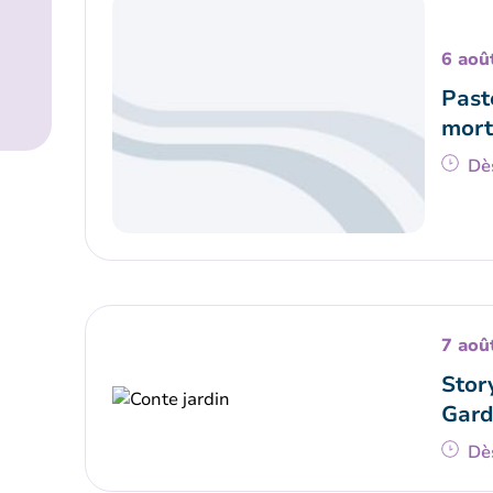
6 aoû
Paste
mort
Dè
7 aoû
Stor
Gard
Dè