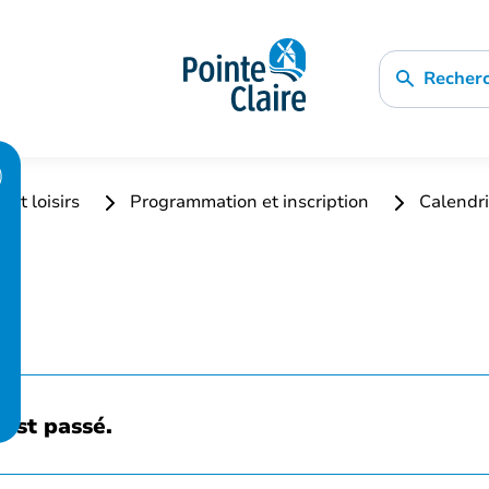
Recher
 et loisirs
Programmation et inscription
Calendri
est passé.