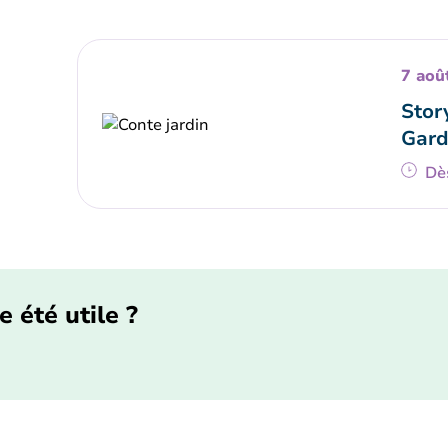
7 aoû
Stor
Gard
Dè
e été utile ?