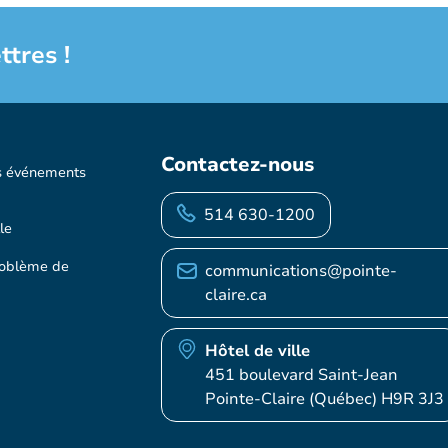
ttres !
Contactez-nous
s événements
514 630-1200
le
roblème de
communications@pointe-
claire.ca
Hôtel de ville
451 boulevard Saint-Jean
Pointe-Claire (Québec) H9R 3J3