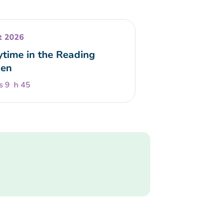
t 2026
ytime in the Reading
en
s 9 h 45