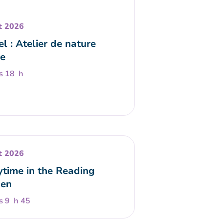
t 2026
l : Atelier de nature
e
s 18 h
t 2026
ytime in the Reading
en
s 9 h 45