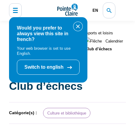
EN
Would you prefer to
Accueil
Bibliothèque, culture, sports et loisirs
always view this site in
french?
Programmation et inscription
Calendrier
Your web browser is set to use
des événements et activités
Club d’échecs
English.
Switch to english
Club d’échecs
Catégorie(s) :
Culture et bibliothèque