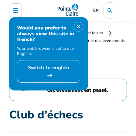
EN
Would you prefer to
always view this site in
Accueil
Bibliothèque, culture, sports et loisirs
french?
Programmation et inscription
Calendrier des événements
et activités
Club d’échecs
Your web browser is set to use
English.
Switch to english
Cet événement est passé.
Club d’échecs