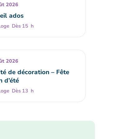
ût 2026
eil ados
Dès 15 h
ût 2026
té de décoration – Fête
n d’été
Dès 13 h