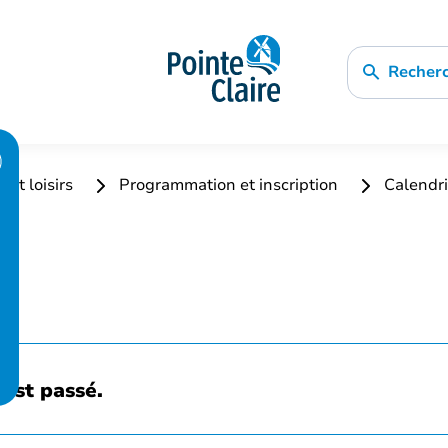
Recher
 et loisirs
Programmation et inscription
Calendri
est passé.