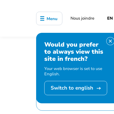
Nous joindre
EN
Menu
Would you prefer
Accueil
Bibliothèque, culture, sports
to always view this
Comité de sélection des livres
site in french?
Your web browser is set to use
English.
Switch to english
Cet événement 