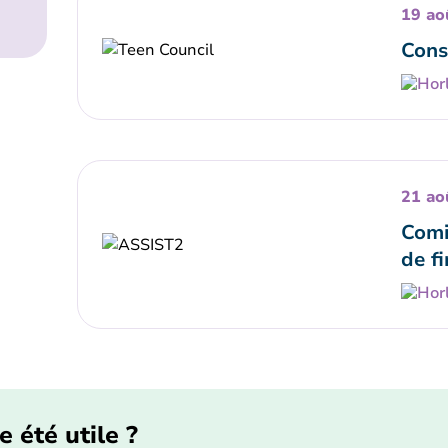
19 ao
Cons
21 ao
Comi
de fi
e été utile ?