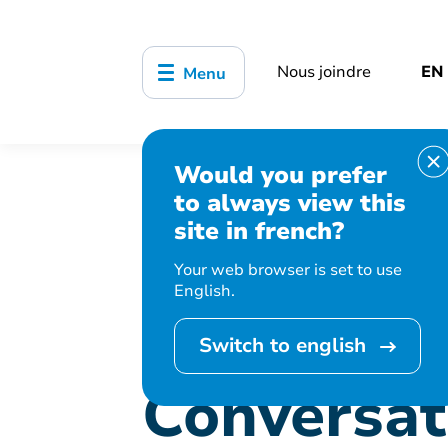
Nous joindre
EN
Menu
Would you prefer
Accueil
Bibliothèque, culture, sports
to always view this
Conversation en italien
site in french?
Your web browser is set to use
English.
Cet événement 
Switch to english
Conversati