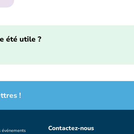
e été utile ?
ttres !
Contactez-nous
s événements