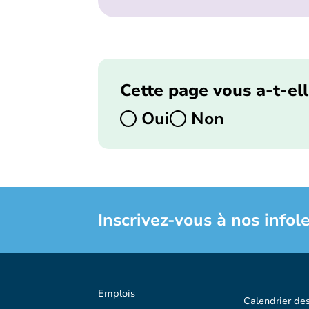
Cette page vous a-t-ell
Oui
Non
Inscrivez-vous à nos infole
Emplois
Calendrier de