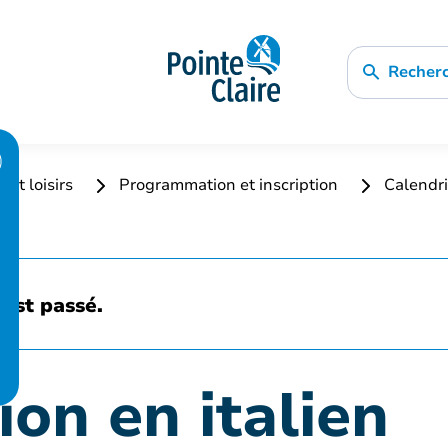
Recher
 et loisirs
Programmation et inscription
Calendri
est passé.
on en italien