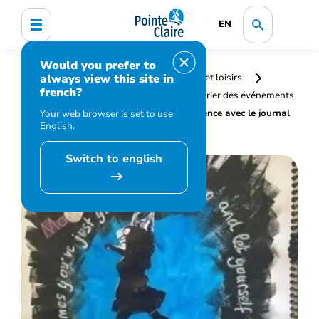
EN
Would you prefer to
always view this site in
Accueil
Bibliothèque, culture, sports et loisirs
french?
Programmation et inscription
Calendrier des événements
et activités
Cultiver la pleine conscience avec le journal
Your web browser is set to use
English.
créatif
Switch to english