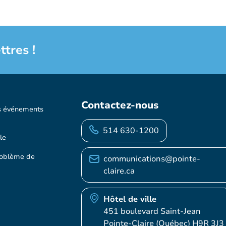
ttres !
Contactez-nous
s événements
514 630-1200
le
roblème de
communications@pointe-
claire.ca
Hôtel de ville
451 boulevard Saint-Jean
Pointe-Claire (Québec) H9R 3J3