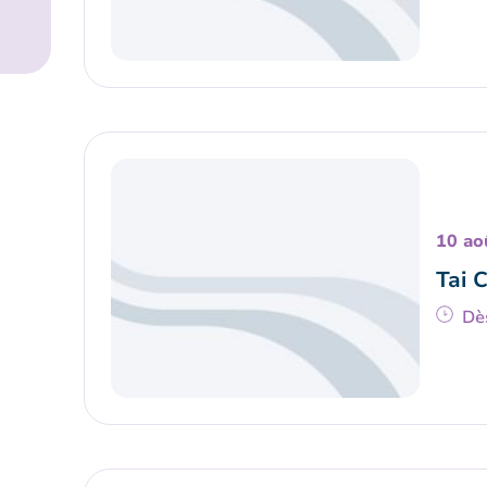
10 ao
Tai 
Dè