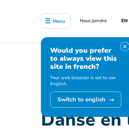
Nous joindre
EN
Menu
Would you prefer
Accueil
Bibliothèque, culture, sports
to always view this
Danse en ligne moderne
site in french?
Your web browser is set to use
English.
Cet événement 
Switch to english
Danse en 