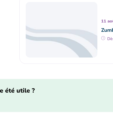
11 ao
Zumb
Dè
e été utile ?